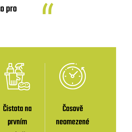
o pro
Čistota na
Časově
prvním
neomezené