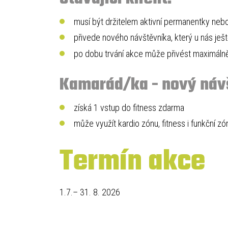
musí být držitelem aktivní permanentky nebo 
přivede nového návštěvníka, který u nás ješt
po dobu trvání akce může přivést maximál
Kamarád/ka - nový náv
získá 1 vstup do fitness zdarma
může využít kardio zónu, fitness i funkční z
Termín akce
1.7.– 31. 8. 2026