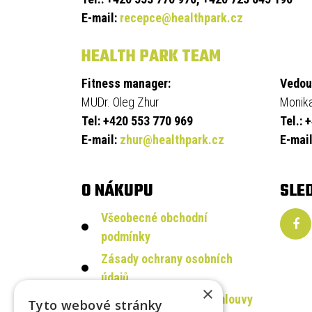
E-mail:
recepce@healthpark.cz
HEALTH PARK TEAM
Fitness manager:
Vedou
MUDr. Oleg Zhur
Monika
Tel: +420 553 770 969
Tel.: 
E-mail:
zhur@healthpark.cz
E-mai
O NÁKUPU
SLE
Všeobecné obchodní
podmínky
Zásady ochrany osobních
údajů
×
Odstoupení od kupní smlouvy
Tyto webové stránky