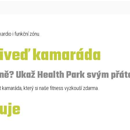
ardio i funkční zónu.
řiveď kamaráda
lně? Ukaž Health Park svým přát
 kamaráda, který si naše fitness vyzkouší zdarma.
uje