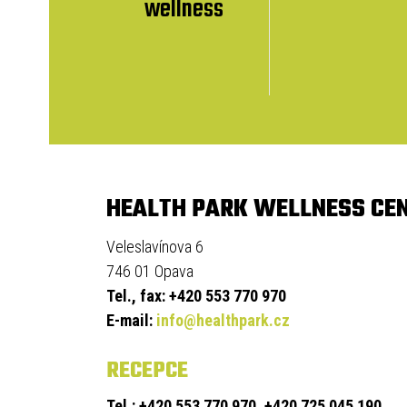
wellness
HEALTH PARK WELLNESS CE
Veleslavínova 6
746 01 Opava
Tel., fax: +420 553 770 970
E-mail:
info@healthpark.cz
RECEPCE
Tel.: +420 553 770 970, +420 725 045 190