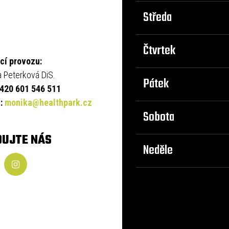
Středa
Čtvrtek
cí provozu:
 Peterková DiS.
Pátek
+420 601 546 511
l:
monika@healthpark.cz
Sobota
DUJTE NÁS
Neděle