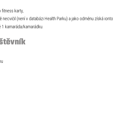
fitness karty,
ě necvičil (není v databázi Health Parku) a jako odměnu získá iont
ně 1 kamaráda/kamarádku.
štěvník
ónu