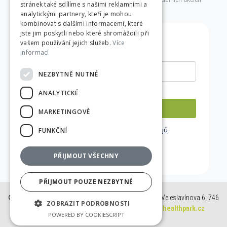
stránek také sdílíme s našimi reklamními a
Health Parku.
analytickými partnery, kteří je mohou
kombinovat s dalšími informacemi, které
jste jim poskytli nebo které shromáždili při
vašem používání jejich služeb.
Více
informací
NEZBYTNĚ NUTNÉ
ANALYTICKÉ
PŘIHLÁSIT K ODBĚRU
MARKETINGOVÉ
Zásady zpracování osobních údajů
FUNKČNÍ
PŘIJMOUT VŠECHNY
PŘIJMOUT POUZE NEZBYTNÉ
© 2021
| HEALTH PARK WELLNESS CENTRUM OPAVA - Veleslavínova 6, 746
ZOBRAZIT PODROBNOSTI
01 Opava |
Tel.:
553 770 970 |
E-mail:
recepce@healthpark.cz
POWERED BY COOKIESCRIPT