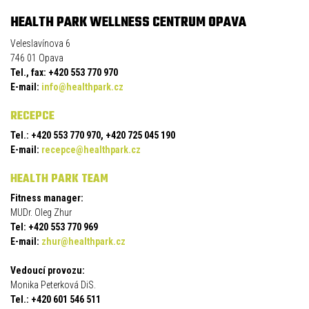
HEALTH PARK WELLNESS CENTRUM OPAVA
Veleslavínova 6
746 01 Opava
Tel., fax: +420 553 770 970
E-mail:
info@healthpark.cz
RECEPCE
Tel.: +420 553 770 970, +420 725 045 190
E-mail:
recepce@healthpark.cz
HEALTH PARK TEAM
Fitness manager:
MUDr. Oleg Zhur
Tel: +420 553 770 969
E-mail:
zhur@healthpark.cz
Vedoucí provozu:
Monika Peterková DiS.
Tel.: +420 601 546 511