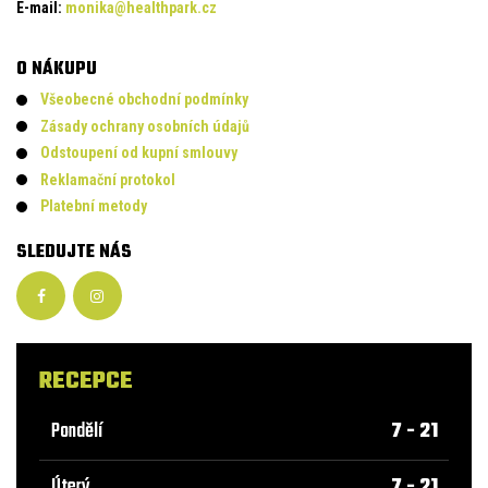
E-mail:
monika@healthpark.cz
O NÁKUPU
Všeobecné obchodní podmínky
Zásady ochrany osobních údajů
Odstoupení od kupní smlouvy
Reklamační protokol
Platební metody
SLEDUJTE NÁS
RECEPCE
Pondělí
7 - 21
Úterý
7 - 21