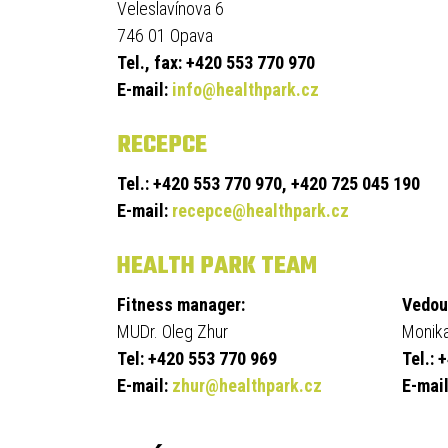
Veleslavínova 6
746 01 Opava
Tel., fax: +420 553 770 970
E-mail:
info@healthpark.cz
RECEPCE
Tel.: +420 553 770 970, +420 725 045 190
E-mail:
recepce@healthpark.cz
HEALTH PARK TEAM
Fitness manager:
Vedou
MUDr. Oleg Zhur
Monika
Tel: +420 553 770 969
Tel.: 
E-mail:
zhur@healthpark.cz
E-mai