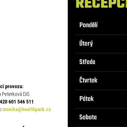
RECEPC
Pondělí
Úterý
Středa
Čtvrtek
cí provozu:
 Peterková DiS.
Pátek
+420 601 546 511
l:
monika@healthpark.cz
Sobota