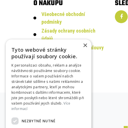
O NÁKUPU
SLE
Všeobecné obchodní
podmínky
Zásady ochrany osobních
údajů
×
Odstoupení od kupní smlouvy
Tyto webové stránky
používají soubory cookie.
Reklamační protokol
Platební metody
K personalizaci obsahu, reklam a analýze
návštěvnosti používáme soubory cookie.
Informace o vašem používání našich
stránek také sdílíme s našimi reklamními a
analytickými partnery, kteří je mohou
kombinovat s dalšími informacemi, které
jste jim poskytli nebo které shromáždili při
vašem používání jejich služeb.
Více
informací
NEZBYTNĚ NUTNÉ